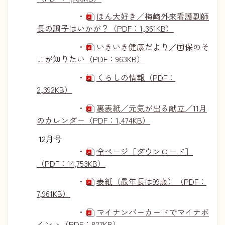
・
ほん大好き／梅﨑外来看護副師
長の調子はいかが？（PDF：1,361KB）
・
いきいき健康だより／国保のそ
こが知りたい（PDF：963KB）
・
くらしの情報（PDF：
2,392KB）
・
裏表紙／元気が出る献立／11月
のカレンダー（PDF：1,474KB）
12月号
・
全ページ［ダウンロード］
（PDF：14,753KB）
・
表紙（最年長は99歳）（PDF：
7,961KB）
・
マイナンバーカードでマイナポ
イント（PDF：827KB）