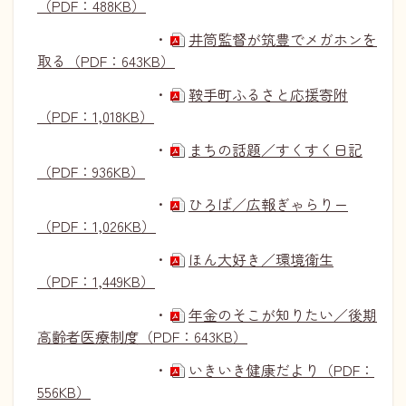
（PDF：488KB）
・
井筒監督が筑豊でメガホンを
取る（PDF：643KB）
・
鞍手町ふるさと応援寄附
（PDF：1,018KB）
・
まちの話題／すくすく日記
（PDF：936KB）
・
ひろば／広報ぎゃらりー
（PDF：1,026KB）
・
ほん大好き／環境衛生
（PDF：1,449KB）
・
年金のそこが知りたい／後期
高齢者医療制度（PDF：643KB）
・
いきいき健康だより（PDF：
556KB）