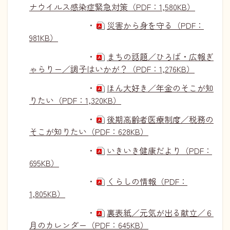
ナウイルス感染症緊急対策（PDF：1,580KB）
・
災害から身を守る（PDF：
981KB）
・
まちの話題／ひろば・広報ぎ
ゃらりー／調子はいかが？（PDF：1,276KB）
・
ほん大好き／年金のそこが知
りたい（PDF：1,320KB）
・
後期高齢者医療制度／税務の
そこが知りたい（PDF：628KB）
・
いきいき健康だより（PDF：
695KB）
・
くらしの情報（PDF：
1,805KB）
・
裏表紙／元気が出る献立／６
月のカレンダー（PDF：645KB）