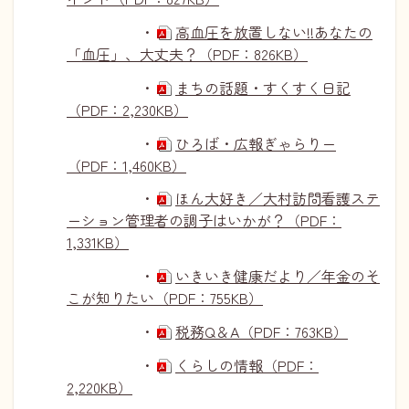
・
高血圧を放置しない!!あなたの
「血圧」、大丈夫？（PDF：826KB）
・
まちの話題・すくすく日記
（PDF：2,230KB）
・
ひろば・広報ぎゃらりー
（PDF：1,460KB）
・
ほん大好き／大村訪問看護ステ
ーション管理者の調子はいかが？（PDF：
1,331KB）
・
いきいき健康だより／年金のそ
こが知りたい（PDF：755KB）
・
税務Q＆A（PDF：763KB）
・
くらしの情報（PDF：
2,220KB）