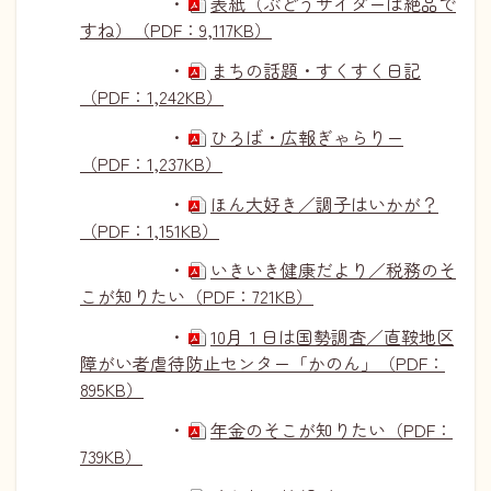
・
表紙（ぶどうサイダーは絶品で
すね）（PDF：9,117KB）
・
まちの話題・すくすく日記
（PDF：1,242KB）
・
ひろば・広報ぎゃらりー
（PDF：1,237KB）
・
ほん大好き／調子はいかが？
（PDF：1,151KB）
・
いきいき健康だより／税務のそ
こが知りたい（PDF：721KB）
・
10月１日は国勢調査／直鞍地区
障がい者虐待防止センター「かのん」（PDF：
895KB）
・
年金のそこが知りたい（PDF：
739KB）