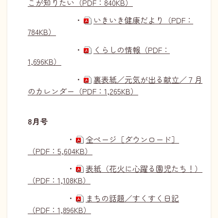
こが知りたい（PDF：840KB）
・
いきいき健康だより（PDF：
784KB）
・
くらしの情報（PDF：
1,696KB）
・
裏表紙／元気が出る献立／７月
のカレンダー（PDF：1,265KB）
8月号
・
全ページ［ダウンロード］
（PDF：5,604KB）
・
表紙（花火に心躍る園児たち！）
（PDF：1,108KB）
・
まちの話題／すくすく日記
（PDF：1,896KB）