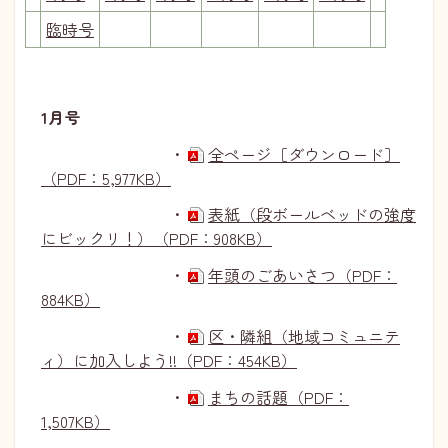
臨時号
1月号
・
全ページ［ダウンロード］
（PDF：5,977KB）
・
表紙（段ボールベッドの強度
にビックリ！）（PDF：908KB）
・
年頭のごあいさつ（PDF：
884KB）
・
区・隣組（地域コミュニテ
ィ）に加入しよう!!（PDF：454KB）
・
まちの話題（PDF：
1,507KB）