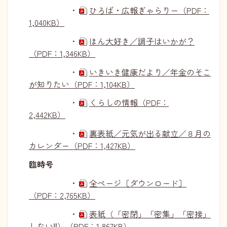
・
ひろば・広報ぎゃらりー（PDF：
1,040KB）
・
ほん大好き／調子はいかが？
（PDF：1,346KB）
・
いきいき健康だより／年金のそこ
が知りたい（PDF：1,104KB）
・
くらしの情報（PDF：
2,442KB）
・
裏表紙／元気が出る献立／８月の
カレンダー（PDF：1,427KB）
臨時号
・
全ページ［ダウンロード］
（PDF：2,765KB）
・
表紙（「密閉」「密集」「密接」
しない‼）（PDF：1,867KB）