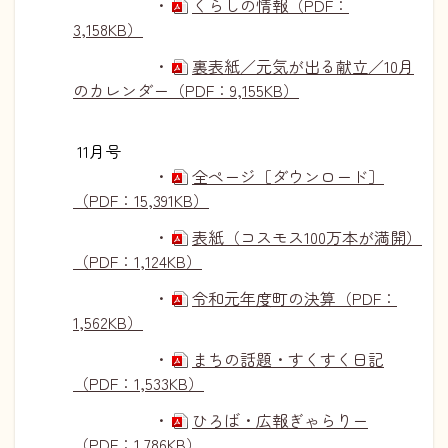
・
くらしの情報（PDF：
3,158KB）
・
裏表紙／元気が出る献立／10月
のカレンダー（PDF：9,155KB）
11月号
・
全ページ［ダウンロード］
（PDF：15,391KB）
・
表紙（コスモス100万本が満開）
（PDF：1,124KB）
・
令和元年度町の決算（PDF：
1,562KB）
・
まちの話題・すくすく日記
（PDF：1,533KB）
・
ひろば・広報ぎゃらりー
（PDF：1,786KB）