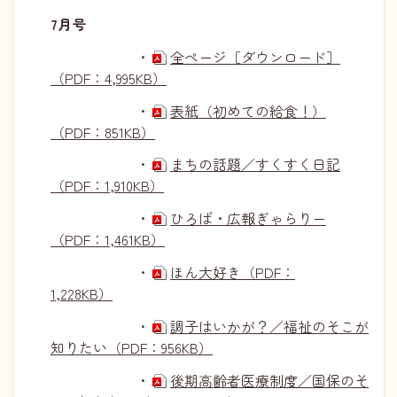
7月号
・
全ページ［ダウンロード］
（PDF：4,995KB）
・
表紙（初めての給食！）
（PDF：851KB）
・
まちの話題／すくすく日記
（PDF：1,910KB）
・
ひろば・広報ぎゃらりー
（PDF：1,461KB）
・
ほん大好き（PDF：
1,228KB）
・
調子はいかが？／福祉のそこが
知りたい（PDF：956KB）
・
後期高齢者医療制度／国保のそ