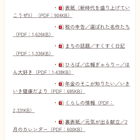
・
表紙（新時代を盛り上げてい
こうぜ!!）（PDF：904KB）
・
税の申告／選ばれた名作たち
（PDF：1,626KB）
・
まちの話題／すくすく日記
（PDF：1,336KB）
・
ひろば／広報ぎゃらりー／ほ
ん大好き（PDF：1,438KB）
・
年金のそこが知りたい／いき
いき健康だより（PDF：685KB）
・
くらしの情報（PDF：
2,331KB）
・
裏表紙／元気が出る献立／2
月のカレンダー（PDF：600KB）