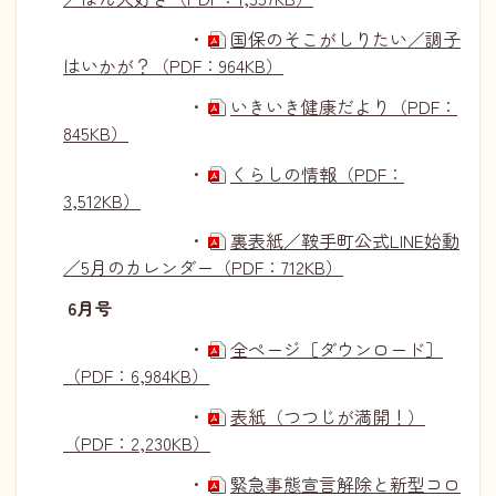
・
国保のそこがしりたい／調子
はいかが？（PDF：964KB）
・
いきいき健康だより（PDF：
845KB）
・
くらしの情報（PDF：
3,512KB）
・
裏表紙／鞍手町公式LINE始動
／5月のカレンダー（PDF：712KB）
6月号
・
全ページ［ダウンロード］
（PDF：6,984KB）
・
表紙（つつじが満開！）
（PDF：2,230KB）
・
緊急事態宣言解除と新型コロ