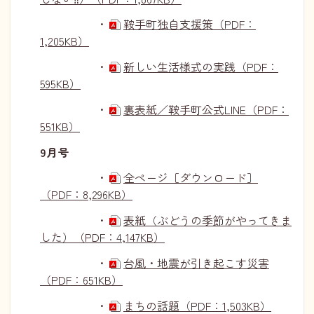
・
鞍手町独自支援策（PDF：
1,205KB）
・
新しい生活様式の実践（PDF：
595KB）
・
裏表紙／鞍手町公式LINE（PDF：
551KB）
9月号
・
全ページ［ダウンロード］
（PDF：8,296KB）
・
表紙（ぶどうの季節がやってきま
した）（PDF：4,147KB）
・
台風・地震が引き起こす災害
（PDF：651KB）
・
まちの話題（PDF：1,503KB）