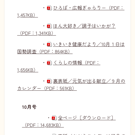
・
ひろば・広報ぎゃらりー（PDF：
1,457KB）
・
ほん大好き／調子はいかが？
（PDF：1,341KB）
・
いきいき健康だより／10月１日は
国勢調査（PDF：864KB）
・
くらしの情報（PDF：
1,656KB）
・
裏表紙／元気が出る献立／９月の
カレンダー（PDF：561KB）
10月号
・
全ページ［ダウンロード］
（PDF：14,683KB）