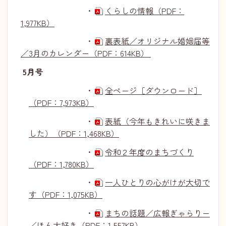
・
くらしの情報（PDF：
1,977KB）
・
裏表紙／オリジナル婚姻届等
／3月のカレンダー（PDF：614KB）
5月号
・
全ページ［ダウンロード］
（PDF：7,973KB）
・
表紙（今年もきれいに咲きま
した）（PDF：1,468KB）
・
令和２年度のまちづくり
（PDF：1,780KB）
・
一人ひとりの心がけが大切で
す（PDF：1,075KB）
・
まちの話題／広報ぎゃらりー
／ほん大好き（PDF：1,557KB）