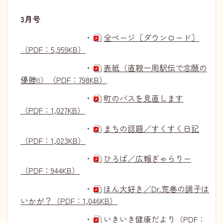
3月号
・
全ページ［ダウンロード］
（PDF：5,959KB）
・
表紙（直鞍一周駅伝で念願の
優勝!!）（PDF：798KB）
・
町のバスを見直します
（PDF：1,027KB）
・
まちの話題／すくすく日記
（PDF：1,023KB）
・
ひろば／広報ぎゃらりー
（PDF：944KB）
・
ほん大好き／Dr.荒巻の調子は
いかが？（PDF：1,046KB）
・
いきいき健康だより（PDF：