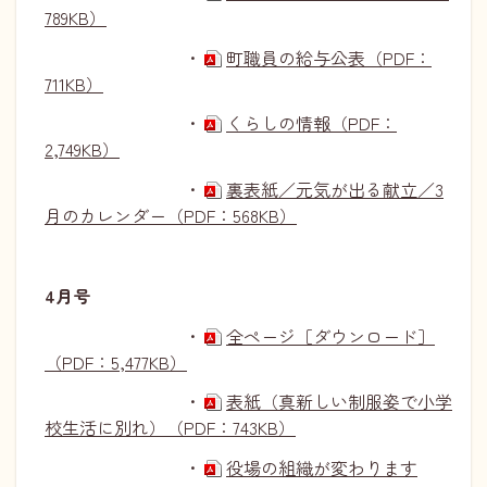
789KB）
・
町職員の給与公表（PDF：
711KB）
・
くらしの情報（PDF：
2,749KB）
・
裏表紙／元気が出る献立／3
月のカレンダー（PDF：568KB）
4月号
・
全ページ［ダウンロード］
（PDF：5,477KB）
・
表紙（真新しい制服姿で小学
校生活に別れ）（PDF：743KB）
・
役場の組織が変わります