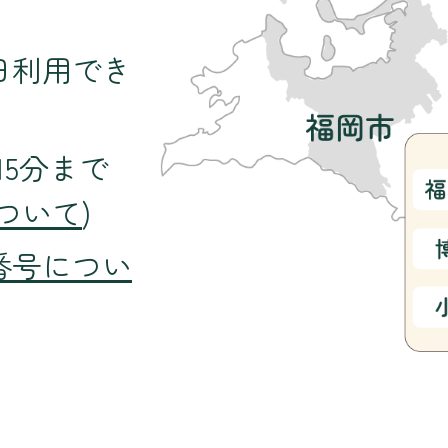
日利用でき
15分まで
ついて
)
番号につい