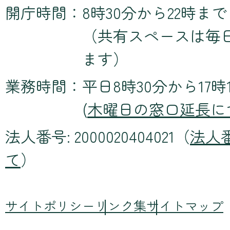
開庁時間：
8時30分から22時まで
（共有スペースは毎
ます）
業務時間：
平日8時30分から17時
(
木曜日の窓口延長に
法人番号: 2000020404021（
法人
て
）
サイトポリシー
リンク集
サイトマップ