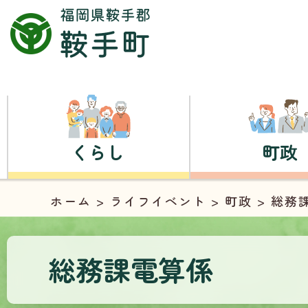
くらし
町政
ホーム
>
ライフイベント
>
町政
> 総務
総務課電算係