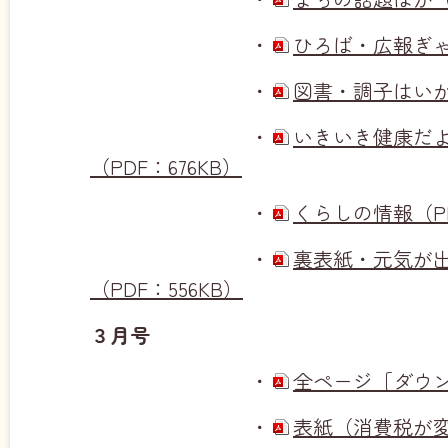
・
ひろば・広報ぎゃら
・
図書・調子はいかが
・
いきいき健康だ
（PDF：676KB）
・
くらしの情報（PDF
・
裏表紙・元気が
（PDF：556KB）
３月号
・
全ページ［ダウンロ
・
表紙（消費税が変わ