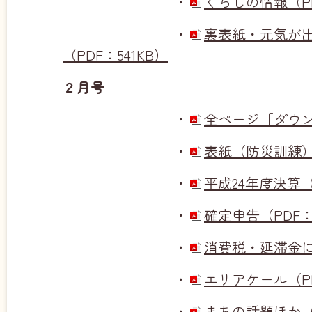
・
くらしの情報（PDF
・
裏表紙・元気が
（PDF：541KB）
２月号
・
全ページ［ダウンロ
・
表紙（防災訓練）（
・
平成24年度決算（P
・
確定申告（PDF：
・
消費税・延滞金につ
・
エリアケール（PD
・
まちの話題ほか（P