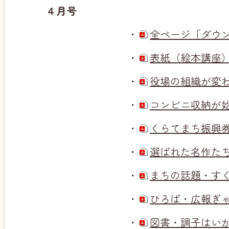
４月号
・
全ページ［ダウンロ
・
表紙（絵本講座）（
・
役場の組織が変わり
・
コンビニ収納が始ま
・
くらてまち振興券（
・
選ばれた名作たち（
・
まちの話題・すくす
・
ひろば・広報ぎゃら
・
図書・調子はいかが