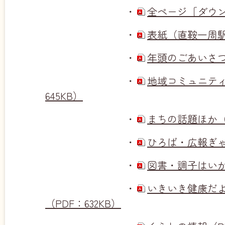
・
全ページ［ダウンロ
・
表紙（直鞍一周駅
・
年頭のごあいさつ（
・
地域コミュニティ
645KB）
・
まちの話題ほか（P
・
ひろば・広報ぎゃら
・
図書・調子はいかが
・
いきいき健康だ
（PDF：632KB）