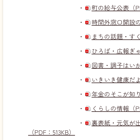
・
町の給与公表（PDF
・
時間外窓口開設のお
・
まちの話題・すくす
・
ひろば・広報ぎゃら
・
図書・調子はいかが
・
いきいき健康だより
・
年金のそこが知りた
・
くらしの情報（PDF
・
裏表紙・元気が
（PDF：513KB）