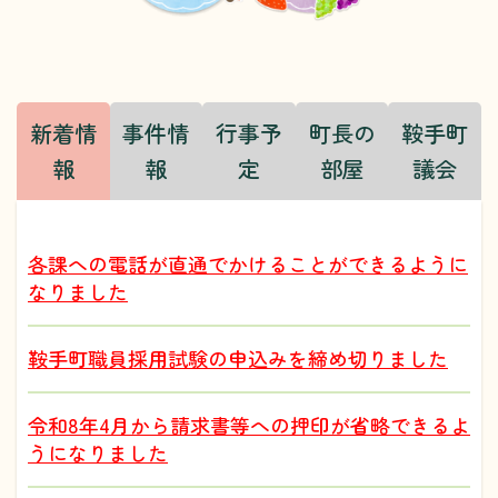
定
ふ
住
る
さ
と
納
新着情
事件情
行事予
町長の
鞍手町
税
報
報
定
部屋
議会
各課への電話が直通でかけることができるように
なりました
鞍手町職員採用試験の申込みを締め切りました
令和8年4月から請求書等への押印が省略できるよ
うになりました