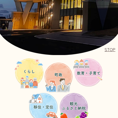
STOP
教
く
町
育・
ら
政
子
し
育
て
移
観
住・
光・