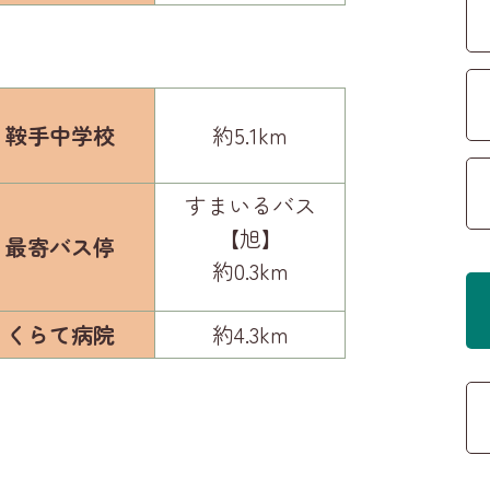
鞍手中学校
約5.1km
すまいるバス
【旭】
最寄バス停
約0.3km
くらて病院
約4.3km