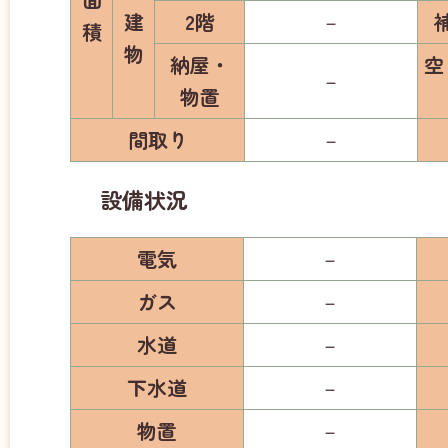
建
2階
－
積
物
納屋・
空
－
物置
間取り
－
設備状況
電気
－
ガス
－
水道
－
下水道
－
物置
－