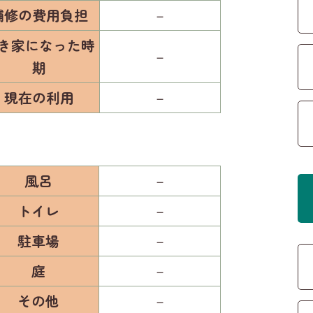
補修の費用負担
－
き家になった時
－
期
現在の利用
－
風呂
－
トイレ
－
駐車場
－
庭
－
その他
－