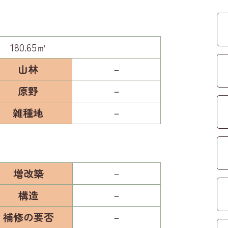
180.65㎡
山林
－
原野
－
雑種地
－
増改築
－
構造
－
補修の要否
－