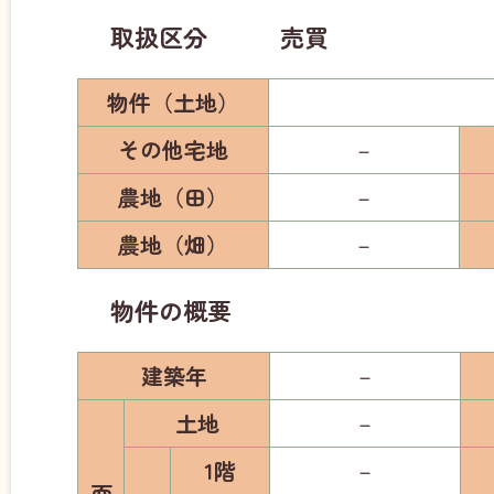
取扱区分 売買
物件（土地）
その他宅地
－
農地（田）
－
農地（畑）
－
物件の概要
建築年
－
土地
－
1階
－
面