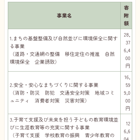
寄
事業名
附
額
28,
1.まちの基盤整備及び自然並びに環境保全に関す
37
る事業
6,4
（道路・交通網の整備 移住定住の推進 自然
00
環境保全 企業誘致）
円
16,
2.安全・安心なまちづくりに関する事業
59
（消防・防災 防犯 交通安全対策 地域コミ
9,0
ュニティ 消費者対策 災害対策）
00
円
3.子育て支援及び未来を担う子どもの教育環境並
12
びに生涯教育等の充実に関する事業
6,6
（子育て支援 学校教育の振興 青少年教育の
04,