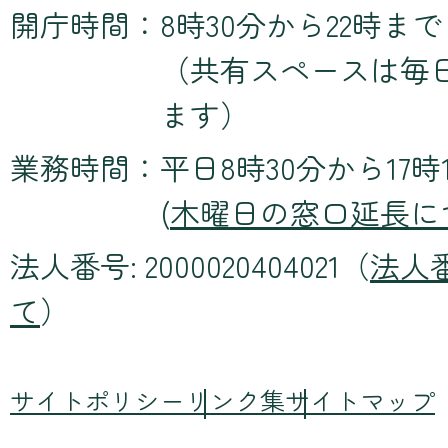
開庁時間：
8時30分から22時まで
（共有スペースは毎
ます）
業務時間：
平日8時30分から17時
(
木曜日の窓口延長に
法人番号: 2000020404021（
法人
て
）
サイトポリシー
リンク集
サイトマップ