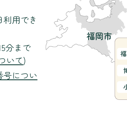
日利用でき
15分まで
ついて
)
番号につい