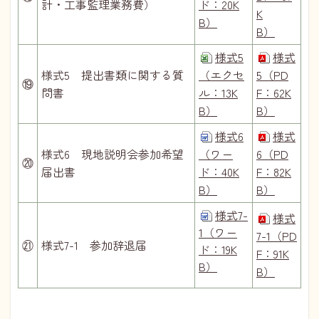
計・工事監理業務費）
ド：20K
K
B）
B）
様式5
様式
様式5 提出書類に関する質
（エクセ
5（PD
⑲
問書
ル：13K
F：62K
B）
B）
様式6
様式
様式6 現地説明会参加希望
（ワー
6（PD
⑳
届出書
ド：40K
F：82K
B）
B）
様式7-
様式
1（ワー
7-1（PD
㉑
様式7-1 参加辞退届
ド：19K
F：91K
B）
B）