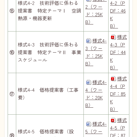
様式4-2 技術評価に係わる
4-2（P
2（ワー
⑮
提案書 特定テーマⅠ 空調
DF：46
ド：25K
熱源・機器更新
K
B）
B）
様式
様式4-
様式4-3 技術評価に係わる
4-3（P
3（ワー
⑯
提案書 特定テーマⅡ 事業
DF：44
ド：25K
スケジュール
K
B）
B）
様式
様式4-
4-4（P
様式4-4 価格提案書（工事
4（ワー
⑰
DF：85
費）
ド：20K
K
B）
B）
様式
様式4-
4-5（P
様式4-5 価格提案書（設
5（ワー
⑱
DF：87