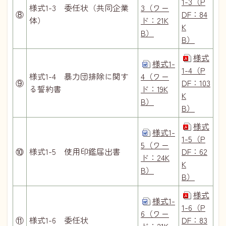
1-3（P
様式1-3 委任状（共同企業
3（ワー
⑧
DF：84
体）
ド：21K
K
B）
B）
様式
様式1-
1-4（P
様式1-4 暴力団排除に関す
4（ワー
⑨
DF：103
る誓約書
ド：19K
K
B）
B）
様式
様式1-
1-5（P
5（ワー
⑩
様式1-5 使用印鑑届出書
DF：62
ド：24K
K
B）
B）
様式
様式1-
1-6（P
6（ワー
⑪
様式1-6 委任状
DF：83