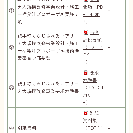
ナ大規模改修事業設計・施工
要項（PD
①
－
一括発注プロポーザル実施要
F：430K
項
B）
審査
鞍手町くらじふれあいアリー
評価要領
ナ大規模改修事業設計・施工
②
（PDF：1
－
一括発注プロポーザル技術提
71K
案審査評価要領
B）
要求
水準書
鞍手町くらじふれあいアリー
③
（PDF：4
－
ナ大規模改修事業要求水準書
74K
B）
別紙
資料集
④
別紙資料
（PDF：1
－