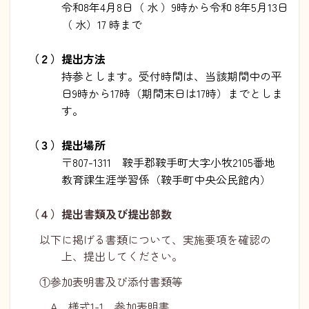
令和8年4月8日（ 水 ）9時から令和 8年5月13日
（ 水）17 時まで
（２）提出方法
持参とします。受付時間は、当該期間中の平
日9時から17時（期間末日は17時）までとしま
す。
（３）提出場所
〒807-1311 鞍手郡鞍手町大字小牧2105番地
教育課生涯学習係（鞍手町中央公民館内）
（４）提出書類及び提出部数
以下に掲げる書類について、実施要項を確認の
上、提出してください。
①参加表明書及び添付書類等
A 様式1-1 参加表明書