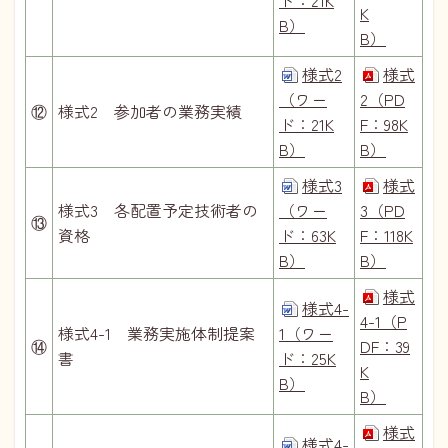
ド：21K
K
B）
B）
様式2
様式
（ワー
2（PD
⑫
様式2 参加者の業務実績
ド：21K
F：98K
B）
B）
様式3
様式
様式3 各配置予定技術者の
（ワー
3（PD
⑬
資格
ド：63K
F：118K
B）
B）
様式
様式4-
4-1（P
様式4-1 業務実施体制提案
1（ワー
⑭
DF：39
書
ド：25K
K
B）
B）
様式
様式4-