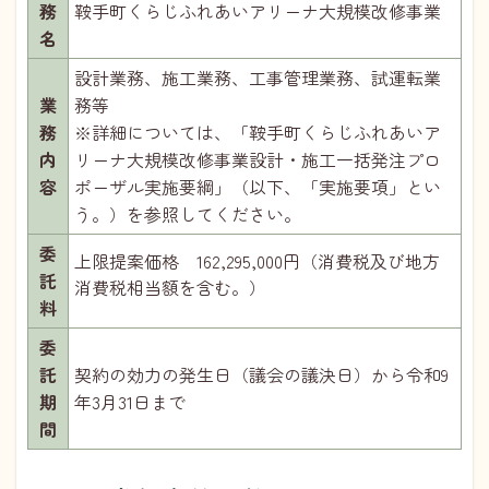
務
鞍手町くらじふれあいアリーナ大規模改修事業
名
設計業務、施工業務、工事管理業務、試運転業
業
務等
務
※詳細については、「鞍手町くらじふれあいア
内
リーナ大規模改修事業設計・施工一括発注プロ
容
ポーザル実施要綱」（以下、「実施要項」とい
う。）を参照してください。
委
上限提案価格 162,295,000円（消費税及び地方
託
消費税相当額を含む。）
料
委
託
契約の効力の発生日（議会の議決日）から令和9
期
年3月31日まで
間