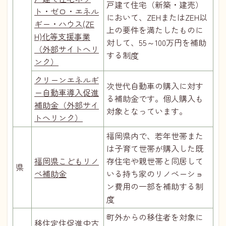
戸建て住宅（新築・建売）
ト・ゼロ・エネル
において、ZEHまたはZEH以
ギー・ハウス(ZE
上の要件を満たしたものに
H)化等支援事業
対して、55～100万円を補助
（外部サイトへリ
する制度
ンク）
クリーンエネルギ
次世代自動車の購入に対す
ー自動車導入促進
る補助金です。個人購入も
補助金（外部サイ
対象となっています。
トへリンク）
福岡県内で、若年世帯また
は子育て世帯が購入した既
福岡県こどもリノ
存住宅や親世帯と同居して
県
ベ補助金
いる持ち家のリノベーショ
ン費用の一部を補助する制
度
町外からの移住者を対象に
移住定住促進中古