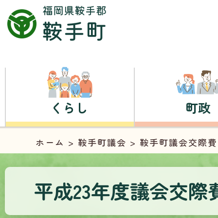
くらし
町政
ホーム
>
鞍手町議会
>
鞍手町議会交際費
平成23年度議会交際