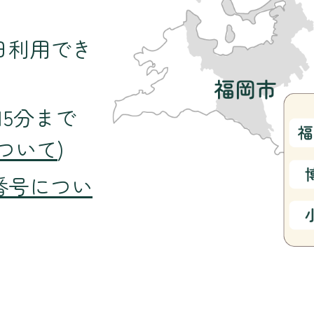
日利用でき
15分まで
ついて
)
番号につい