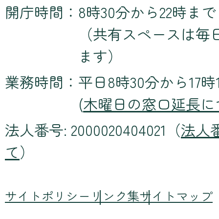
開庁時間：
8時30分から22時まで
（共有スペースは毎
ます）
業務時間：
平日8時30分から17時
(
木曜日の窓口延長に
法人番号: 2000020404021（
法人
て
）
サイトポリシー
リンク集
サイトマップ