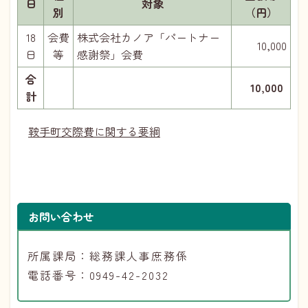
日
対象
別
（円）
18
会費
株式会社カノア「パートナー
10,000
日
等
感謝祭」会費
合
10,000
計
鞍手町交際費に関する要綱
お問い合わせ
所属課局：総務課人事庶務係
電話番号：0949-42-2032