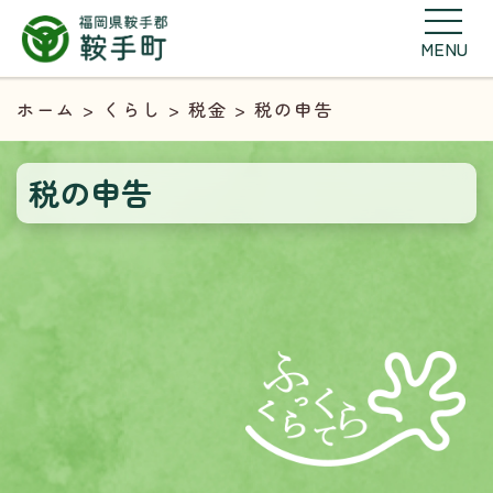
MENU
ホーム
>
くらし
>
税金
> 税の申告
税の申告