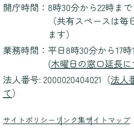
開庁時間：
8時30分から22時まで
（共有スペースは毎
ます）
業務時間：
平日8時30分から17時
(
木曜日の窓口延長に
法人番号: 2000020404021（
法人
て
）
サイトポリシー
リンク集
サイトマップ