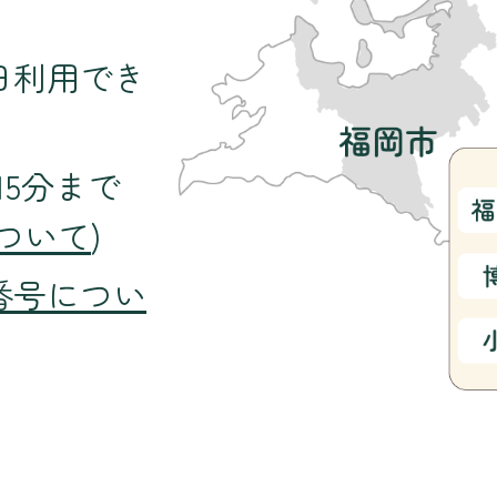
日利用でき
15分まで
ついて
)
番号につい