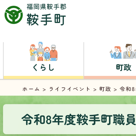
くらし
町政
ホーム
>
ライフイベント
>
町政
> 令和
令和8年度鞍手町職