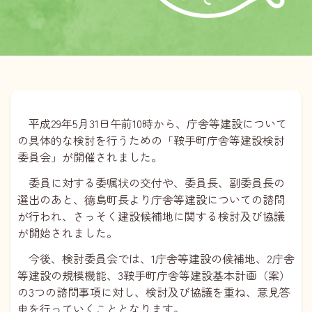
平成29年5月31日午前10時から、庁舎等建設について
の具体的な検討を行うための「鞍手町庁舎等建設検討
委員会」が開催されました。
委員に対する委嘱状の交付や、委員長、副委員長の
選出のあと、德島町長より庁舎等建設についての諮問
が行われ、さっそく建設候補地に関する検討及び協議
が開始されました。
今後、検討委員会では、1庁舎等建設の候補地、2庁舎
等建設の規模機能、3鞍手町庁舎等建設基本計画（案）
の3つの諮問事項に対し、検討及び協議を重ね、意見答
申を行っていくこととなります。