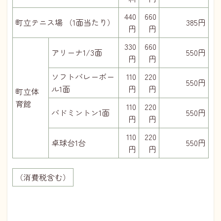
440
660
町立テニス場 （1面当たり）
385円
円
円
330
660
アリーナ1/3面
550円
円
円
ソフトバレーボー
110
220
550円
ル1面
円
円
町立体
育館
110
220
バドミントン1面
550円
円
円
110
220
卓球台1台
550円
円
円
（消費税含む）