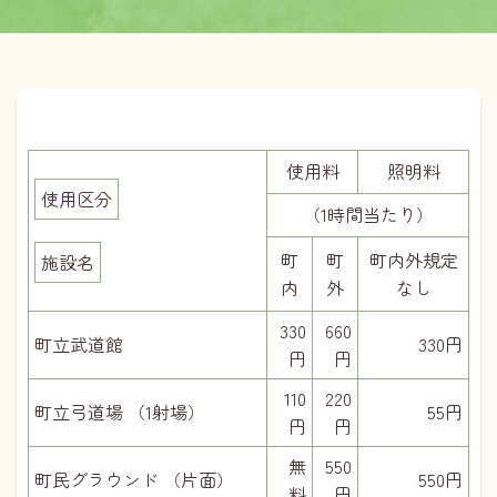
使用料
照明料
使用区分
（1時間当たり）
町
町
町内外規定
施設名
内
外
なし
330
660
町立武道館
330円
円
円
110
220
町立弓道場 （1射場）
55円
円
円
無
550
町民グラウンド （片面）
550円
料
円