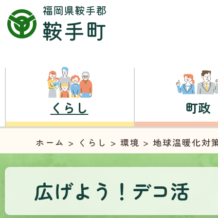
くらし
町政
ホーム
>
くらし
>
環境
>
地球温暖化対
広げよう！デコ活