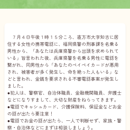
７月４日午後１時１５分ころ、直方市大字知古に居
住する女性の携帯電話に、福岡県警の刑事課を名乗る
男性から、「あなたは兵庫県警から出頭を求められて
いる」旨言われた後、兵庫県警を名乗る男性に電話を
繋がれ、同男性から「あなたのペイペイカードが悪用
され、被害者が多く発生し、命を絶った人もいる」な
どと言われ、金銭を要求される不審電話事案が発生し
ました。
●犯人は、警察官、自治体職員、金融機関職員、弁護士
などになりすまして、大切な財産をねらってきます。
●電話でキャシュカード、介護保険料、保証金などお金
の話が出たら要注意！
●電話でお金の話が出たら、一人で判断せず、家族・警
察・自治体などにまずは相談しましょう。