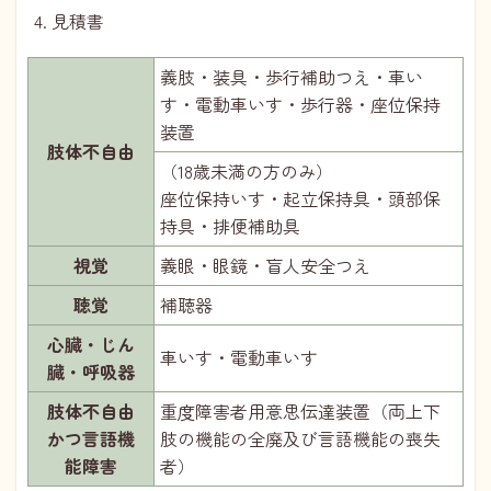
見積書
義肢・装具・歩行補助つえ・車い
す・電動車いす・歩行器・座位保持
装置
肢体不自由
（18歳未満の方のみ）
座位保持いす・起立保持具・頭部保
持具・排便補助具
視覚
義眼・眼鏡・盲人安全つえ
聴覚
補聴器
心臓・じん
車いす・電動車いす
臓・呼吸器
肢体不自由
重度障害者用意思伝達装置（両上下
かつ言語機
肢の機能の全廃及び言語機能の喪失
能障害
者）