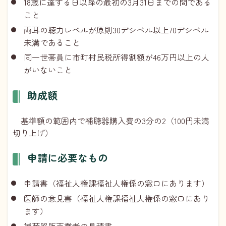
18歳に達する日以降の最初の3月31日までの間である
こと
両耳の聴力レベルが原則30デシベル以上70デシベル
未満であること
同一世帯員に市町村民税所得割額が46万円以上の人
がいないこと
助成額
基準額の範囲内で補聴器購入費の3分の2（100円未満
切り上げ）
申請に必要なもの
申請書（
福祉人権課福祉人権係
の窓口にあります）
医師の意見書（
福祉人権課福祉人権係
の窓口にあり
ます）
補聴器販売業者の見積書