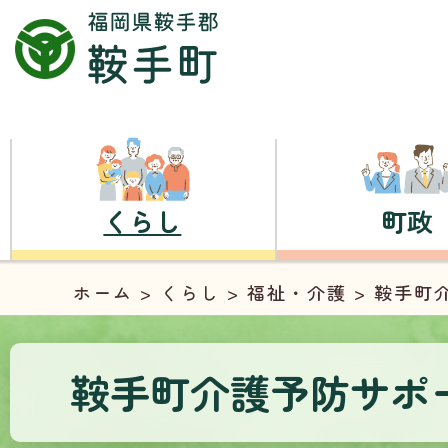
くらし
町政
ホーム
>
くらし
>
福祉・介護
> 鞍手町
鞍手町介護予防サポ