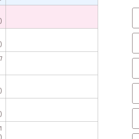
)
)
7
)
)
1
)